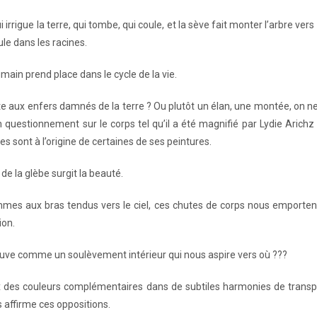
i irrigue la terre, qui tombe, qui coule, et la sève fait monter l’arbre vers l
ule dans les racines.
umain prend place dans le cycle de la vie.
 aux enfers damnés de la terre ? Ou plutôt un élan, une montée, on ne s
n questionnement sur le corps tel qu’il a été magnifié par Lydie Arichz
es sont à l’origine de certaines de ses peintures.
de la glèbe surgit la beauté.
mes aux bras tendus vers le ciel, ces chutes de corps nous emportent
ion.
uve comme un soulèvement intérieur qui nous aspire vers où ???
x des couleurs complémentaires dans de subtiles harmonies de trans
 affirme ces oppositions.