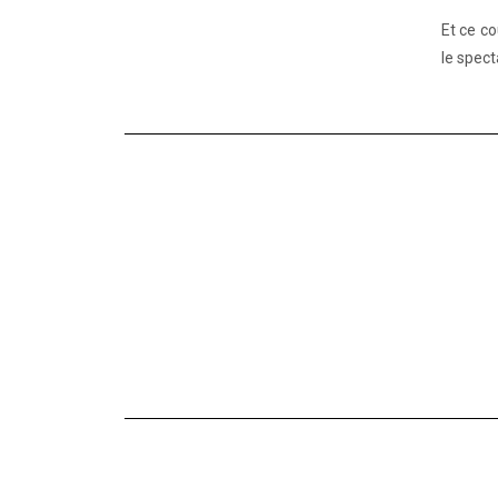
Et ce c
le spec