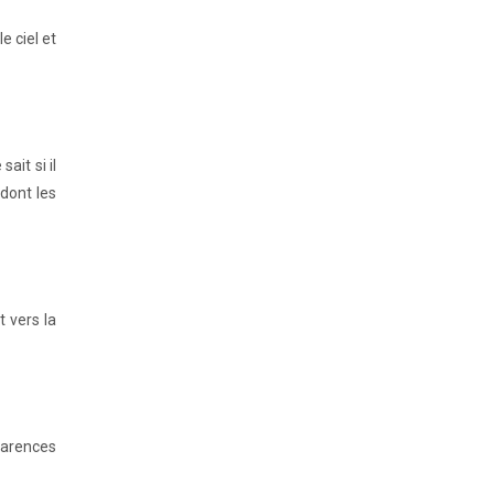
e ciel et
ait si il
 dont les
 vers la
parences