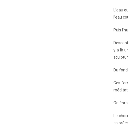
L’eau qu
l’eau co
Puis l’h
Descente
y a là u
sculptur
Du fond 
Ces fem
méditat
On épro
Le choi
colorées